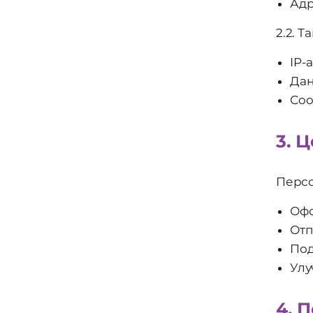
Адр
2.2. 
IP-
Дан
Coo
3. 
Персо
Офо
Отп
Под
Улу
4. 