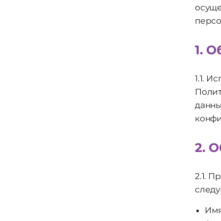
осуще
персо
1. 
1.1. 
Полит
данны
конфи
2. 
2.1. 
следу
Имя