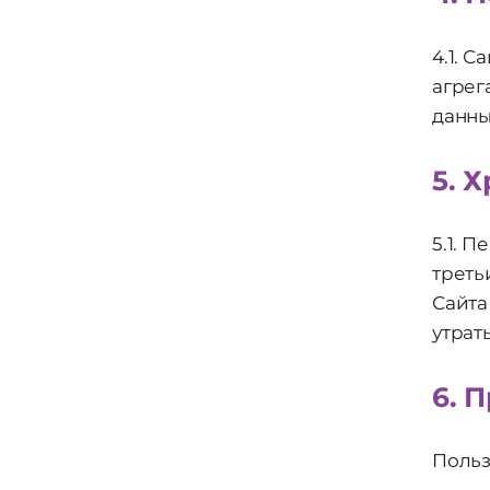
4.1. 
агрег
данны
5. 
5.1. 
треть
Сайта
утрат
6. 
Польз