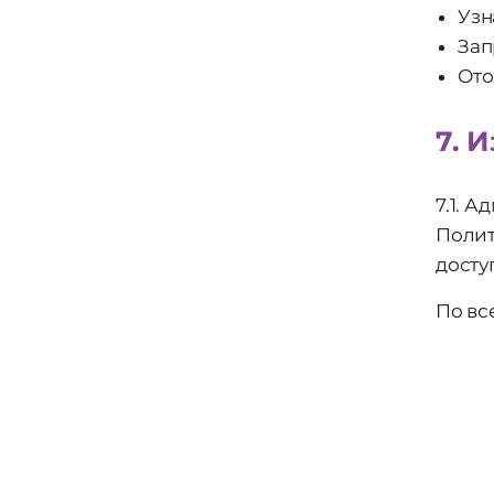
Узн
Зап
Ото
7. 
7.1. 
Полит
досту
По вс